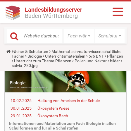
Landesbildungsserver
Baden-Württemberg
Fach wählen
Schulstufe wäh
Y
Fächer & Schularten
Mathematisch-naturwissenschaftliche
o
Fächer
Biologie
Unterrichtsmaterialien
5/6 BNT
Pflanzen
u
Unterricht zum Thema Pflanzen
Pollen und Nektar
bilder
a
salvia_280.jpg
r
e
h
e
r
e
:
10.02.2025
Haltung von Ameisen in der Schule
30.01.2025
Ökosystem Wiese
29.01.2025
Ökosystem Bach
Informationen und Materialien zum Fach Biologie in allen
Schulformen und für alle Schulstufen