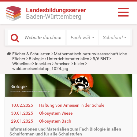
Landesbildungsserver
Baden-Württemberg
Fach wählen
Schulstufe wäh
Y
Fächer & Schularten
Mathematisch-naturwissenschaftliche
o
Fächer
Biologie
Unterrichtsmaterialien
5/6 BNT
u
Wirbellose
Insekten
Ameisen
bilder
a
waldameisenbiotop_1024.jpg
r
e
h
e
r
e
:
10.02.2025
Haltung von Ameisen in der Schule
30.01.2025
Ökosystem Wiese
29.01.2025
Ökosystem Bach
Informationen und Materialien zum Fach Biologie in allen
Schulformen und für alle Schulstufen