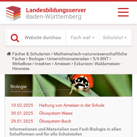
Landesbildungsserver
Baden-Württemberg
Fach wählen
Schulstufe wäh
Y
Fächer & Schularten
Mathematisch-naturwissenschaftliche
o
Fächer
Biologie
Unterrichtsmaterialien
5/6 BNT
u
Wirbellose
Insekten
Ameisen
Exkursion: Waldameisen -
a
Hinweise
r
e
h
e
r
e
:
10.02.2025
Haltung von Ameisen in der Schule
30.01.2025
Ökosystem Wiese
29.01.2025
Ökosystem Bach
Informationen und Materialien zum Fach Biologie in allen
Schulformen und für alle Schulstufen