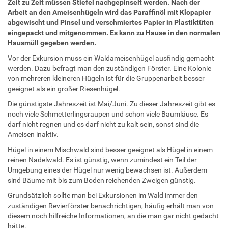
Zeit zu Zeit müssen Stiefel nachgepinselt werden. Nach der
Arbeit an den Ameisenhügeln wird das Paraffinöl mit Klopapier
abgewischt und Pinsel und verschmiertes Papier in Plastiktüten
eingepackt und mitgenommen. Es kann zu Hause in den normalen
Hausmüll gegeben werden.
Vor der Exkursion muss ein Waldameisenhügel ausfindig gemacht
werden. Dazu befragt man den zuständigen Förster. Eine Kolonie
von mehreren kleineren Hügeln ist für die Gruppenarbeit besser
geeignet als ein großer Riesenhügel.
Die günstigste Jahreszeit ist Mai/Juni. Zu dieser Jahreszeit gibt es
noch viele Schmetterlingsraupen und schon viele Baumläuse. Es
darf nicht regnen und es darf nicht zu kalt sein, sonst sind die
Ameisen inaktiv.
Hügel in einem Mischwald sind besser geeignet als Hügel in einem
reinen Nadelwald. Es ist günstig, wenn zumindest ein Teil der
Umgebung eines der Hügel nur wenig bewachsen ist. Außerdem
sind Bäume mit bis zum Boden reichenden Zweigen günstig.
Grundsätzlich sollte man bei Exkursionen im Wald immer den
zuständigen Revierförster benachrichtigen, häufig erhält man von
diesem noch hilfreiche Informationen, an die man gar nicht gedacht
hätte.