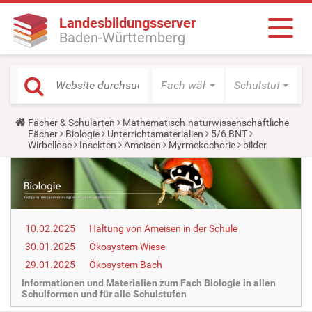
Landesbildungsserver
Baden-Württemberg
Fach wählen
Schulstufe wäh
Y
Fächer & Schularten
Mathematisch-naturwissenschaftliche
o
Fächer
Biologie
Unterrichtsmaterialien
5/6 BNT
u
Wirbellose
Insekten
Ameisen
Myrmekochorie
bilder
a
r
e
h
e
r
e
10.02.2025
Haltung von Ameisen in der Schule
:
30.01.2025
Ökosystem Wiese
29.01.2025
Ökosystem Bach
Informationen und Materialien zum Fach Biologie in allen
Schulformen und für alle Schulstufen