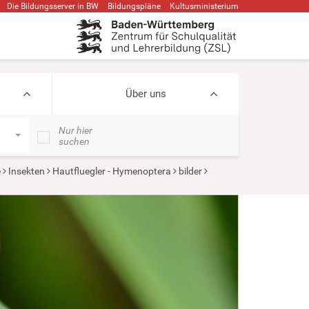
Die Bildungsserver in BW
Bildungspläne
Kultusministerium
Über uns
Nur hier
suchen
e
Insekten
Hautfluegler - Hymenoptera
bilder