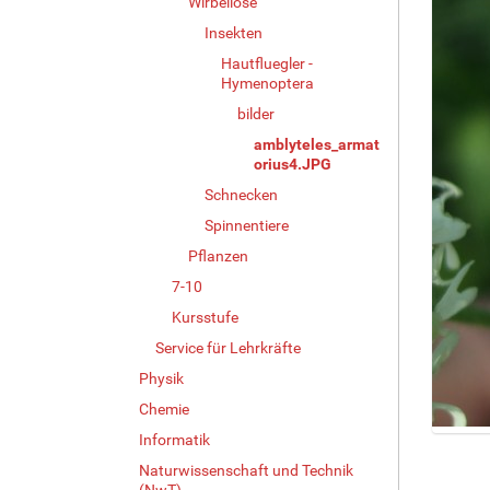
Wirbellose
Insekten
Hautfluegler -
Hymenoptera
bilder
amblyteles_armat
orius4.JPG
Schnecken
Spinnentiere
Pflanzen
7-10
Kursstufe
Service für Lehrkräfte
Physik
Chemie
Informatik
Z
e
Naturwissenschaft und Technik
i
(NwT)