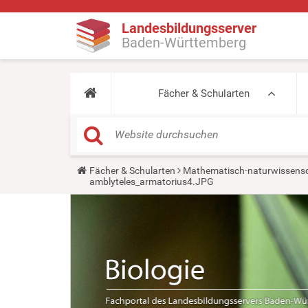
Landesbildungsserver
Baden-Württemberg
Fächer & Schularten
Y
Fächer & Schularten
Mathematisch-naturwissensc
o
amblyteles_armatorius4.JPG
u
a
r
e
h
e
r
e
: