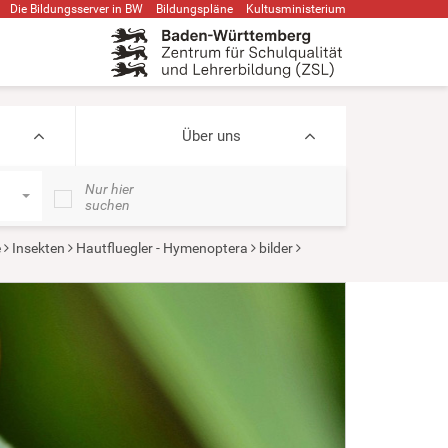
Die Bildungsserver in BW
Bildungspläne
Kultusministerium
Über uns
Nur hier
suchen
e
Insekten
Hautfluegler - Hymenoptera
bilder