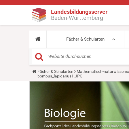
Landesbildungsserver
Baden-Württemberg
Fächer & Schularten
Y
Fächer & Schularten
Mathematisch-naturwissensc
o
bombus_lapidarius1.JPG
u
a
r
e
h
e
r
e
: