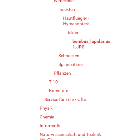
Wirbellose
d
Insekten
i
n
Hautfluegler -
v
Hymenoptera
o
bilder
l
l
bombus_lapidarius
1.JPG
e
r
Schnecken
G
Spinnentiere
r
ö
Pflanzen
ß
7-10
e
Kursstufe
…
Service für Lehrkräfte
Physik
Chemie
Informatik
Naturwissenschaft und Technik
(NwT)