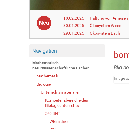
10.02.2025
Haltung von Ameisen i
Neu
30.01.2025
Ökosystem Wiese
29.01.2025
Ökosystem Bach
Navigation
bom
Mathematisch-
Bild b
naturwissenschaftliche Fächer
Mathematik
Image ca
Biologie
Z
e
Unterrichtsmaterialien
i
Kompetenzbereiche des
g
Biologieunterrichts
e
5/6 BNT
B
i
Wirbeltiere
l