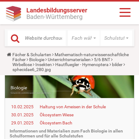
Landesbildungsserver
Baden-Württemberg
Fach wählen
Schulstufe wäh
Y
Fächer & Schularten
Mathematisch-naturwissenschaftliche
o
Fächer
Biologie
Unterrichtsmaterialien
5/6 BNT
u
Wirbellose
Insekten
Hautfluegler - Hymenoptera
bilder
a
sphecidae6_280.jpg
r
e
h
e
r
e
:
10.02.2025
Haltung von Ameisen in der Schule
30.01.2025
Ökosystem Wiese
29.01.2025
Ökosystem Bach
Informationen und Materialien zum Fach Biologie in allen
Schulformen und für alle Schulstufen