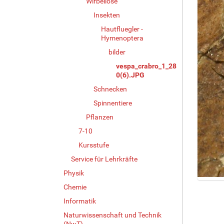
Wirbellose
Insekten
Hautfluegler -
Hymenoptera
bilder
vespa_crabro_1_28
0(6).JPG
Schnecken
Spinnentiere
Pflanzen
7-10
Kursstufe
Service für Lehrkräfte
Physik
Z
Chemie
e
Informatik
i
Naturwissenschaft und Technik
g
(NwT)