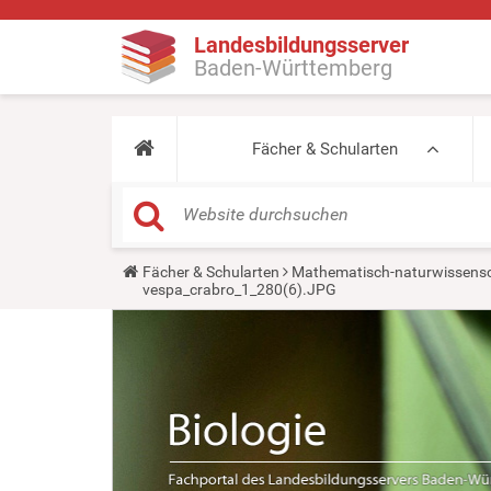
Landesbildungsserver
Baden-Württemberg
Fächer & Schularten
Y
Fächer & Schularten
Mathematisch-naturwissensc
o
vespa_crabro_1_280(6).JPG
u
a
r
e
h
e
r
e
: