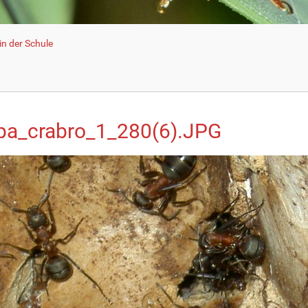
n der Schule
pa_crabro_1_280(6).JPG