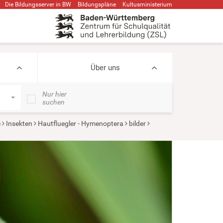
Die Bildungsserver in BW
Bildungspläne
Kultusministerium
Über uns
Nur hier
suchen
e
Insekten
Hautfluegler - Hymenoptera
bilder