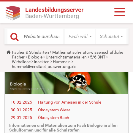
Landesbildungsserver
Baden-Württemberg
Fach wählen
Schulstufe wäh
Y
Fächer & Schularten
Mathematisch-naturwissenschaftliche
o
Fächer
Biologie
Unterrichtsmaterialien
5/6 BNT
u
Wirbellose
Insekten
Hummeln
a
hummeldiversitaet_auswertung.xls
r
e
h
e
r
e
:
10.02.2025
Haltung von Ameisen in der Schule
30.01.2025
Ökosystem Wiese
29.01.2025
Ökosystem Bach
Informationen und Materialien zum Fach Biologie in allen
Schulformen und für alle Schulstufen