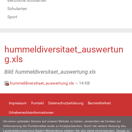
Berufliche Schularten
Schularten
Sport
hummeldiversitaet_auswertun
g.xls
Bild: hummeldiversitaet_auswertung.xls
hummeldiversitaet_auswertung.xls
— 14 KB
Impressum
Kontakt
Datenschutzerklärung
Barrierefreiheit
Urheberrechtsinformationen
Um einen optimalen Service auf unserer Website zu bieten, verwenden wir Cookies zur
Verbesserung der Funktionalität sowie zu Analysezwecken. Durch die weitere Nutzung des
Landesbildungsservers Baden-Württemberg erklären Sie sich damit einverstanden. Details zu