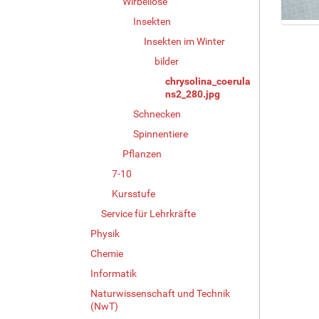
Wirbellose
Insekten
Z
Insekten im Winter
e
i
bilder
g
chrysolina_coerula
e
ns2_280.jpg
B
Schnecken
i
l
Spinnentiere
d
Pflanzen
i
7-10
n
v
Kursstufe
o
Service für Lehrkräfte
l
l
Physik
e
Chemie
r
Informatik
G
r
Naturwissenschaft und Technik
ö
(NwT)
ß