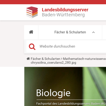
Landesbildungsserver
Baden-Württemberg
Fächer & Schularten
Y
Fächer & Schularten
Mathematisch-naturwissensc
o
chrysolina_coerulans2_280.jpg
u
a
r
e
h
e
r
e
: