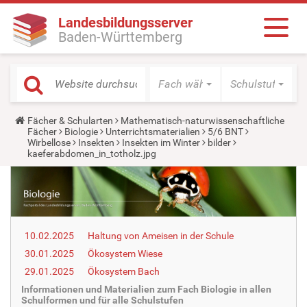
Landesbildungsserver
Baden-Württemberg
Fach wählen
Schulstufe wäh
Y
Fächer & Schularten
Mathematisch-naturwissenschaftliche
o
Fächer
Biologie
Unterrichtsmaterialien
5/6 BNT
u
Wirbellose
Insekten
Insekten im Winter
bilder
a
kaeferabdomen_in_totholz.jpg
r
e
h
e
r
e
:
10.02.2025
Haltung von Ameisen in der Schule
30.01.2025
Ökosystem Wiese
29.01.2025
Ökosystem Bach
Informationen und Materialien zum Fach Biologie in allen
Schulformen und für alle Schulstufen