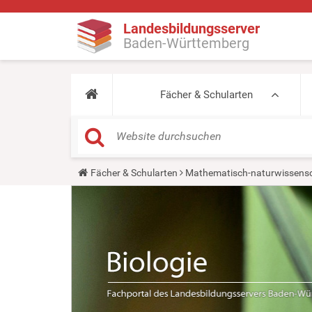
Landesbildungsserver
Baden-Württemberg
Fächer & Schularten
Y
Fächer & Schularten
Mathematisch-naturwissensc
o
u
a
r
e
h
e
r
e
: