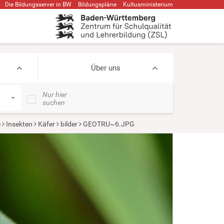
Die Bildungsserver in BW
Bildungspläne
Kultusministerium
Über uns
Nur hier
suchen
e
Insekten
Käfer
bilder
GEOTRU~6.JPG