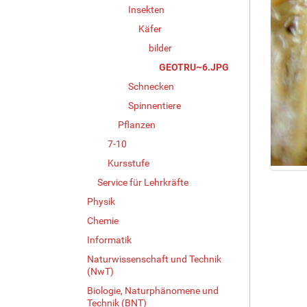
Insekten
Käfer
bilder
GEOTRU~6.JPG
Schnecken
Spinnentiere
Pflanzen
7-10
Kursstufe
Z
Service für Lehrkräfte
e
Physik
i
g
Chemie
e
Informatik
B
Naturwissenschaft und Technik
i
(NwT)
l
d
Biologie, Naturphänomene und
i
Technik (BNT)