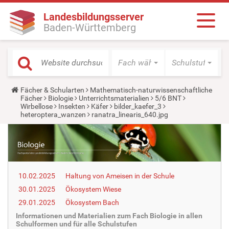
Landesbildungsserver
Baden-Württemberg
Fach wählen
Schulstufe wäh
Y
Fächer & Schularten
Mathematisch-naturwissenschaftliche
o
Fächer
Biologie
Unterrichtsmaterialien
5/6 BNT
u
Wirbellose
Insekten
Käfer
bilder_kaefer_3
a
heteroptera_wanzen
ranatra_linearis_640.jpg
r
e
h
e
r
e
:
10.02.2025
Haltung von Ameisen in der Schule
30.01.2025
Ökosystem Wiese
29.01.2025
Ökosystem Bach
Informationen und Materialien zum Fach Biologie in allen
Schulformen und für alle Schulstufen