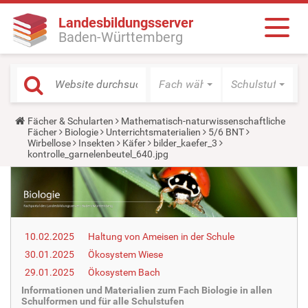
Landesbildungsserver
Baden-Württemberg
Fach wählen
Schulstufe wäh
Y
Fächer & Schularten
Mathematisch-naturwissenschaftliche
o
Fächer
Biologie
Unterrichtsmaterialien
5/6 BNT
u
Wirbellose
Insekten
Käfer
bilder_kaefer_3
a
kontrolle_garnelenbeutel_640.jpg
r
e
h
e
r
e
:
10.02.2025
Haltung von Ameisen in der Schule
30.01.2025
Ökosystem Wiese
29.01.2025
Ökosystem Bach
Informationen und Materialien zum Fach Biologie in allen
Schulformen und für alle Schulstufen