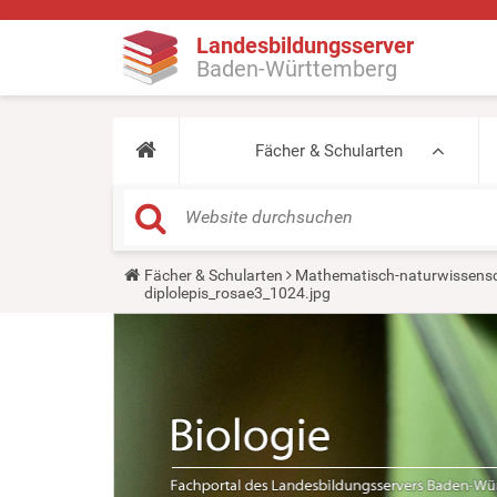
Landesbildungsserver
Baden-Württemberg
Fächer & Schularten
Y
Fächer & Schularten
Mathematisch-naturwissensc
o
diplolepis_rosae3_1024.jpg
u
a
r
e
h
e
r
e
: