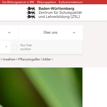
Die Bildungsserver in BW
Bildungspläne
Kultusministerium
Über uns
Nur hier
suchen
e
Insekten
Pflanzengallen
bilder