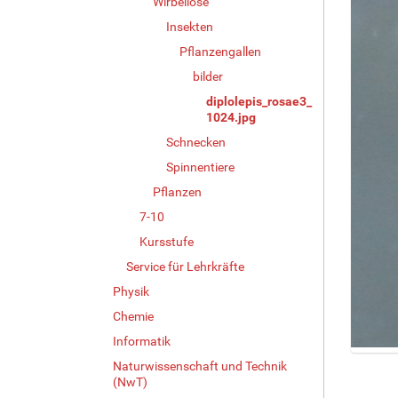
Wirbellose
Insekten
Pflanzengallen
bilder
diplolepis_rosae3_
1024.jpg
Schnecken
Spinnentiere
Pflanzen
7-10
Kursstufe
Service für Lehrkräfte
Physik
Chemie
Informatik
Z
Naturwissenschaft und Technik
e
(NwT)
i