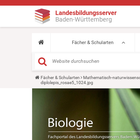
Landesbildungsserver
Baden-Württemberg
Fächer & Schularten
Y
Fächer & Schularten
Mathematisch-naturwissensc
o
diplolepis_rosae5_1024.jpg
u
a
r
e
h
e
r
e
: