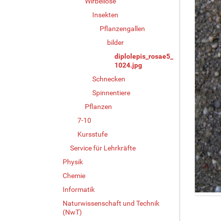
Wirbellose
Insekten
Pflanzengallen
bilder
diplolepis_rosae5_
1024.jpg
Schnecken
Spinnentiere
Pflanzen
7-10
Kursstufe
Service für Lehrkräfte
Physik
Chemie
Informatik
Z
Naturwissenschaft und Technik
e
(NwT)
i