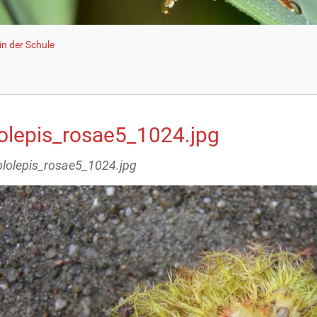
n der Schule
lolepis_rosae5_1024.jpg
iplolepis_rosae5_1024.jpg