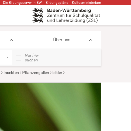
Die Bildungsserver in BW
Bildungspläne
Kultusministerium
Über uns
Nur hier
suchen
e
Insekten
Pflanzengallen
bilder