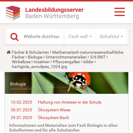
Landesbildungsserver
Baden-Württemberg
Fach wählen
Schulstufe wäh
Y
Fächer & Schularten
Mathematisch-naturwissenschaftliche
o
Fächer
Biologie
Unterrichtsmaterialien
5/6 BNT
u
Wirbellose
Insekten
Pflanzengallen
bilder
a
hartigiola_annulipes_1024.jpg
r
e
h
e
r
e
:
10.02.2025
Haltung von Ameisen in der Schule
30.01.2025
Ökosystem Wiese
29.01.2025
Ökosystem Bach
Informationen und Materialien zum Fach Biologie in allen
Schulformen und für alle Schulstufen