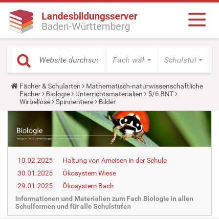
Landesbildungsserver
Baden-Württemberg
Fach wählen
Schulstufe wäh
Y
Fächer & Schularten
Mathematisch-naturwissenschaftliche
o
Fächer
Biologie
Unterrichtsmaterialien
5/6 BNT
u
Wirbellose
Spinnentiere
Bilder
a
r
e
h
e
r
e
10.02.2025
Haltung von Ameisen in der Schule
:
30.01.2025
Ökosystem Wiese
29.01.2025
Ökosystem Bach
Informationen und Materialien zum Fach Biologie in allen
Schulformen und für alle Schulstufen