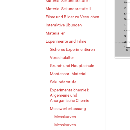
Material Sekundarstufe I
Material Sekundarstufe II
Filme und Bilder zu Versuchen
Interaktive Übungen
Materialien
Experimente und Filme
Sicheres Experimentieren
Vorschulalter
Z
Grund- und Hauptschule
e
i
Montessori-Material
g
Sekundarstufe
e
Experimentalchemie I:
B
Allgemeine und
i
Anorganische Chemie
l
d
Messwerterfassung
i
Messkurven
n
Messkurven
v