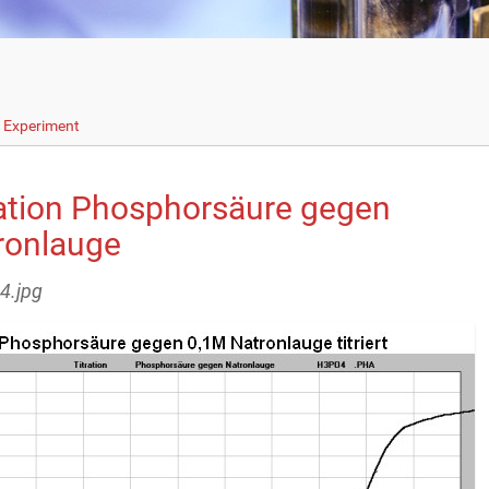
s Experiment
ration Phosphorsäure gegen
ronlauge
h4.jpg