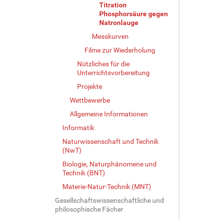
o
Titration
l
Phosphorsäure gegen
l
Natronlauge
e
Messkurven
r
Filme zur Wiederholung
G
r
Nützliches für die
ö
Unterrichtsvorbereitung
ß
Projekte
e
…
Wettbewerbe
Allgemeine Informationen
Informatik
Naturwissenschaft und Technik
(NwT)
Biologie, Naturphänomene und
Technik (BNT)
Materie-Natur-Technik (MNT)
Gesellschaftswissenschaftliche und
philosophische Fächer