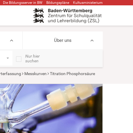
Die Bildungsserver in BW
Bildungspläne
Kultusministerium
Über uns
Nur hier
suchen
terfassung
Messkurven
Titration Phosphorsäure