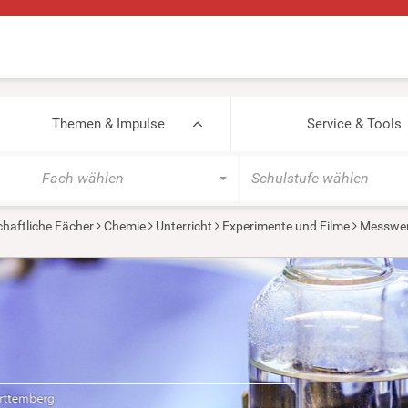
Themen & Impulse
Service & Tools
Fach wählen
Schulstufe wählen
haftliche Fächer
Chemie
Unterricht
Experimente und Filme
Messwer