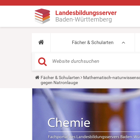
Landesbildungsserver
Baden-Württemberg
Fächer & Schularten
Y
Fächer & Schularten
Mathematisch-naturwissensc
o
gegen Natronlauge
u
a
r
e
h
e
r
e
: