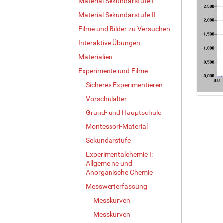
Material Sekundarstufe I
Material Sekundarstufe II
Filme und Bilder zu Versuchen
Interaktive Übungen
Materialien
Experimente und Filme
Sicheres Experimentieren
Vorschulalter
Z
e
Grund- und Hauptschule
i
Montessori-Material
g
e
Sekundarstufe
B
Experimentalchemie I:
i
Allgemeine und
l
Anorganische Chemie
d
Messwerterfassung
i
n
Messkurven
v
Messkurven
o