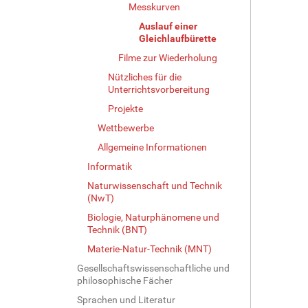
Messkurven
l
l
Auslauf einer
e
Gleichlaufbürette
r
Filme zur Wiederholung
G
Nützliches für die
r
Unterrichtsvorbereitung
ö
ß
Projekte
e
Wettbewerbe
…
Allgemeine Informationen
Informatik
Naturwissenschaft und Technik
(NwT)
Biologie, Naturphänomene und
Technik (BNT)
Materie-Natur-Technik (MNT)
Gesellschaftswissenschaftliche und
philosophische Fächer
Sprachen und Literatur