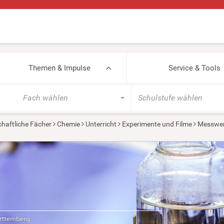
Themen & Impulse
Service & Tools
Fach wählen
Schulstufe wählen
haftliche Fächer
Chemie
Unterricht
Experimente und Filme
Messwer