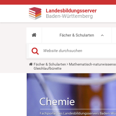
Landesbildungsserver
Baden-Württemberg
Fächer & Schularten
Y
Fächer & Schularten
Mathematisch-naturwissensc
o
Gleichlaufbürette
u
a
r
e
h
e
r
e
: