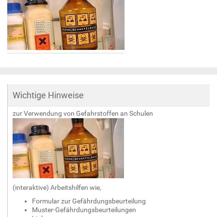
Z
e
i
g
Wichtige Hinweise
e
B
zur Verwendung von Gefahrstoffen an Schulen
i
l
d
i
n
v
o
l
(interaktive) Arbeitshilfen wie,
l
Formular zur Gefährdungsbeurteilung
e
Muster-Gefährdungsbeurteilungen
r