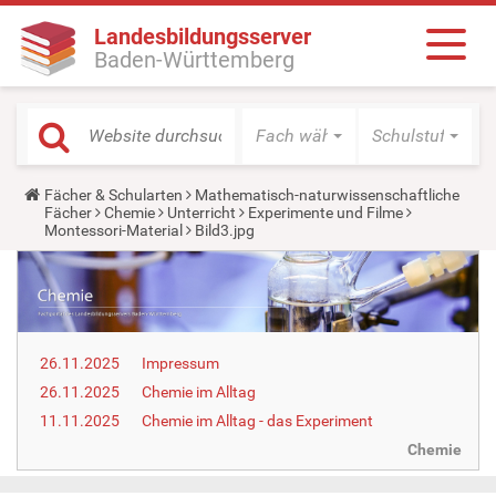
Landesbildungsserver
Baden-Württemberg
Fach wählen
Schulstufe wäh
Y
Fächer & Schularten
Mathematisch-naturwissenschaftliche
o
Fächer
Chemie
Unterricht
Experimente und Filme
u
Montessori-Material
Bild3.jpg
a
r
e
h
e
r
e
26.11.2025
Impressum
:
26.11.2025
Chemie im Alltag
11.11.2025
Chemie im Alltag - das Experiment
Chemie