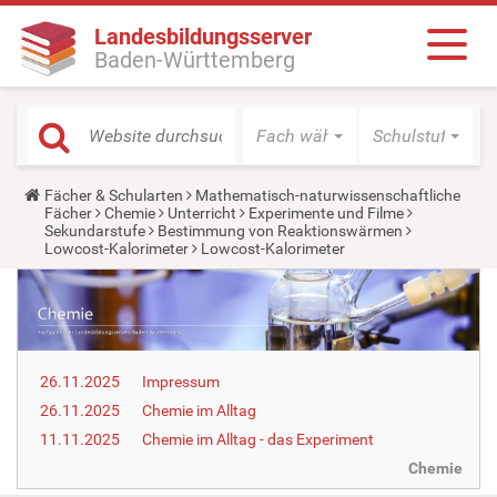
Landesbildungsserver
Baden-Württemberg
Fach wählen
Schulstufe wäh
Y
Fächer & Schularten
Mathematisch-naturwissenschaftliche
o
Fächer
Chemie
Unterricht
Experimente und Filme
u
Sekundarstufe
Bestimmung von Reaktionswärmen
a
Lowcost-Kalorimeter
Lowcost-Kalorimeter
r
e
h
e
r
e
:
26.11.2025
Impressum
26.11.2025
Chemie im Alltag
11.11.2025
Chemie im Alltag - das Experiment
Chemie