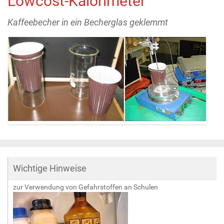
Lowcost-Kalorimeter
Kaffeebecher in ein Becherglas geklemmt
Z
e
i
g
Wichtige Hinweise
e
B
zur Verwendung von Gefahrstoffen an Schulen
i
l
d
i