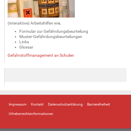
n
v
o
l
(interaktive) Arbeitshilfen wie,
l
Formular zur Gefährdungsbeurteilung
e
Muster-Gefährdungsbeurteilungen
r
Links
G
Glossar
r
Gefahrstoffmanagement an Schulen
ö
ß
e
…
Impressum
Kontakt
Datenschutzerklärung
Barrierefreiheit
Urheberrechtsinformationen