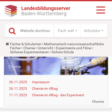
Landesbildungsserver
Baden-Württemberg
Fach wählen
Schulstufe wäh
Y
Fächer & Schularten
Mathematisch-naturwissenschaftliche
o
Fächer
Chemie
Unterricht
Experimente und Filme
u
Sicheres Experimentieren
Sichere Schule
a
r
e
h
e
r
e
26.11.2025
Impressum
:
26.11.2025
Chemie im Alltag
11.11.2025
Chemie im Alltag - das Experiment
Chemie