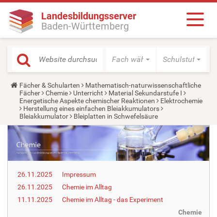
Landesbildungsserver
Baden-Württemberg
Fach wählen
Schulstufe wäh
Y
Fächer & Schularten
Mathematisch-naturwissenschaftliche
o
Fächer
Chemie
Unterricht
Material Sekundarstufe I
u
Energetische Aspekte chemischer Reaktionen
Elektrochemie
a
Herstellung eines einfachen Bleiakkumulators
r
Bleiakkumulator
Bleiplatten in Schwefelsäure
e
h
e
r
e
:
26.11.2025
Impressum
26.11.2025
Chemie im Alltag
11.11.2025
Chemie im Alltag - das Experiment
Chemie