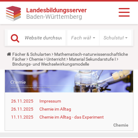
Landesbildungsserver
Baden-Württemberg
Fach wählen
Schulstufe wäh
Y
Fächer & Schularten
Mathematisch-naturwissenschaftliche
o
Fächer
Chemie
Unterricht
Material Sekundarstufe I
u
Bindungs- und Wechselwirkungsmodelle
a
r
e
h
e
r
e
26.11.2025
Impressum
:
26.11.2025
Chemie im Alltag
11.11.2025
Chemie im Alltag - das Experiment
Chemie