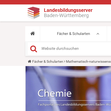
Landesbildungsserver
Baden-Württemberg
Fächer & Schularten
Y
Fächer & Schularten
Mathematisch-naturwissensc
o
u
a
r
e
h
e
r
e
: