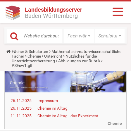
Landesbildungsserver
Baden-Württemberg
Fach wählen
Schulstufe wäh
Y
Fächer & Schularten
Mathematisch-naturwissenschaftliche
o
Fächer
Chemie
Unterricht
Nützliches für die
u
Unterrichtsvorbereitung
Abbildungen zur Rubrik
a
PSEsw1.gif
r
e
h
e
r
e
:
26.11.2025
Impressum
26.11.2025
Chemie im Alltag
11.11.2025
Chemie im Alltag - das Experiment
Chemie