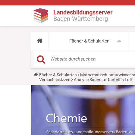
Landesbildungsserver
Baden-Württemberg
Fächer & Schularten
Y
Fächer & Schularten
Mathematisch-naturwissensc
o
Versuchsskizzen
Analyse Sauerstoffanteil in Luft
u
a
r
e
h
e
r
e
: