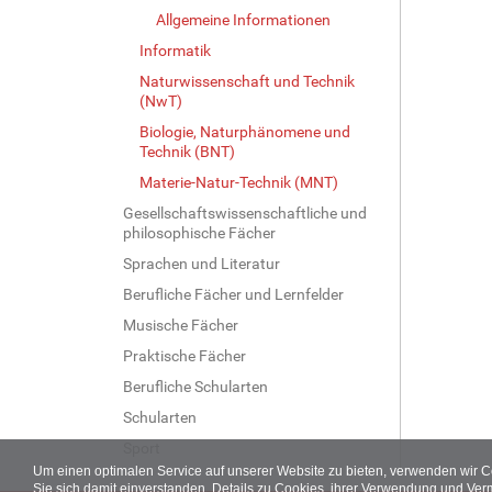
Allgemeine Informationen
r
G
Informatik
r
Naturwissenschaft und Technik
ö
(NwT)
ß
e
Biologie, Naturphänomene und
Technik (BNT)
…
Materie-Natur-Technik (MNT)
Gesellschaftswissenschaftliche und
philosophische Fächer
Sprachen und Literatur
Berufliche Fächer und Lernfelder
Musische Fächer
Praktische Fächer
Berufliche Schularten
Schularten
Sport
Um einen optimalen Service auf unserer Website zu bieten, verwenden wir 
Sie sich damit einverstanden. Details zu Cookies, ihrer Verwendung und Ver