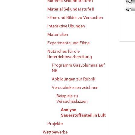
Material Sekundarstufe I
Material Sekundarstufe II
Filme und Bilder zu Versuchen
Interaktive Übungen
Materialien
Experimente und Filme
Z
e
Nützliches für die
i
Unterrichtsvorbereitung
g
Programm Gasvolumina auf
e
NB
B
Abbildungen zur Rubrik
i
l
Versuchskizzen zeichnen
d
Beispiele zu
i
Versuchsskizzen
n
Analyse
v
Sauerstoffanteil in Luft
o
l
Projekte
l
Wettbewerbe
e