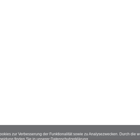
Cookies zur Verbesserung der Funktionalität sowie zu Analysezwecken. Durch die
meidung finden Sie in unserer
Datenschutzerklärung
.