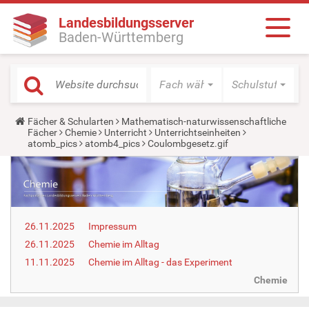
Landesbildungsserver
Baden-Württemberg
Fach wählen
Schulstufe wäh
Y
Fächer & Schularten
Mathematisch-naturwissenschaftliche
o
Fächer
Chemie
Unterricht
Unterrichtseinheiten
u
atomb_pics
atomb4_pics
Coulombgesetz.gif
a
r
e
h
e
r
e
26.11.2025
Impressum
:
26.11.2025
Chemie im Alltag
11.11.2025
Chemie im Alltag - das Experiment
Chemie