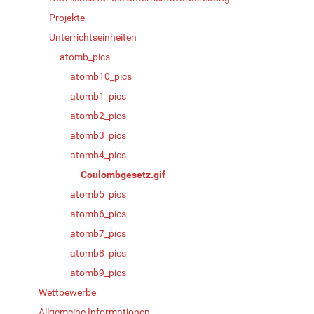
Projekte
Unterrichtseinheiten
atomb_pics
atomb10_pics
atomb1_pics
atomb2_pics
atomb3_pics
atomb4_pics
Coulombgesetz.gif
atomb5_pics
atomb6_pics
atomb7_pics
atomb8_pics
atomb9_pics
Wettbewerbe
Allgemeine Informationen