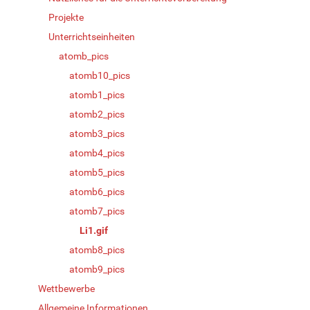
Projekte
Unterrichtseinheiten
atomb_pics
atomb10_pics
atomb1_pics
atomb2_pics
atomb3_pics
atomb4_pics
atomb5_pics
atomb6_pics
atomb7_pics
Li1.gif
atomb8_pics
atomb9_pics
Wettbewerbe
Allgemeine Informationen