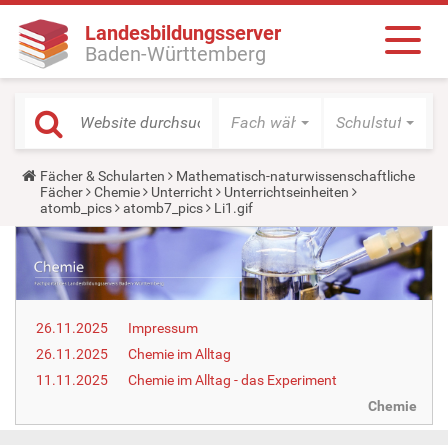
Landesbildungsserver
Baden-Württemberg
Fach wählen
Schulstufe wäh
Y
Fächer & Schularten
Mathematisch-naturwissenschaftliche
o
Fächer
Chemie
Unterricht
Unterrichtseinheiten
u
atomb_pics
atomb7_pics
Li1.gif
a
r
e
h
e
r
e
26.11.2025
Impressum
:
26.11.2025
Chemie im Alltag
11.11.2025
Chemie im Alltag - das Experiment
Chemie