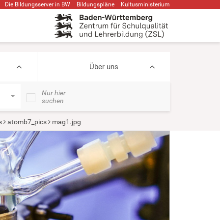
Die Bildungsserver in BW
Bildungspläne
Kultusministerium
Über uns
Nur hier
suchen
s
atomb7_pics
mag1.jpg