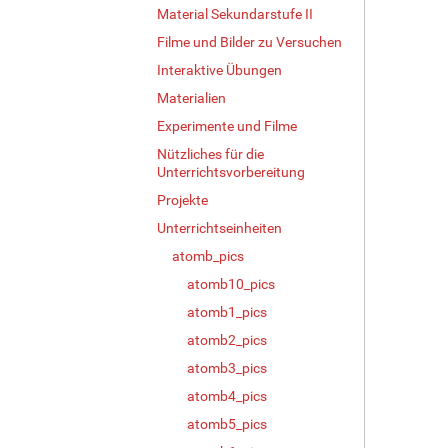
Material Sekundarstufe II
i
g
Filme und Bilder zu Versuchen
e
Interaktive Übungen
B
Materialien
i
l
Experimente und Filme
d
Nützliches für die
i
Unterrichtsvorbereitung
n
v
Projekte
o
Unterrichtseinheiten
l
atomb_pics
l
e
atomb10_pics
r
atomb1_pics
G
r
atomb2_pics
ö
atomb3_pics
ß
atomb4_pics
e
…
atomb5_pics