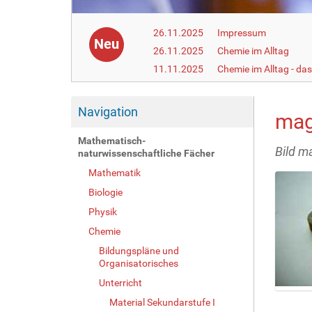
26.11.2025
Impressum
Neu
26.11.2025
Chemie im Alltag
11.11.2025
Chemie im Alltag - da
Navigation
mag
Mathematisch-
Bild m
naturwissenschaftliche Fächer
Mathematik
Biologie
Physik
Chemie
Bildungspläne und
Organisatorisches
Unterricht
Z
Material Sekundarstufe I
e