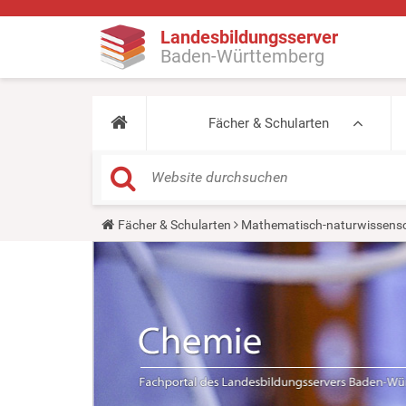
Landesbildungsserver
Baden-Württemberg
Fächer & Schularten
Y
Fächer & Schularten
Mathematisch-naturwissensc
o
u
a
r
e
h
e
r
e
: