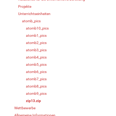
Projekte
Unterrichtseinheiten
atomb_pics
atomb10_pics
atomb1_pics
atomb2_pics
atomb3_pics
atomb4_pics
atomb5_pics
atomb6_pics
atomb7_pics
atomb8_pics
atomb9_pics
zip13.zip
Wettbewerbe
Allgemeine Informationen