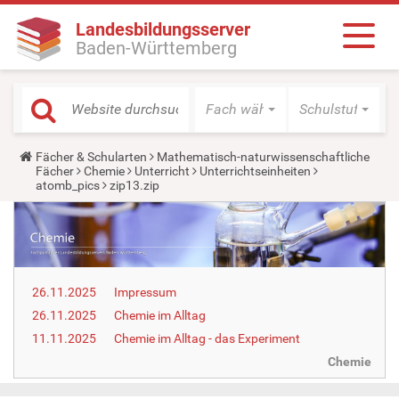
Landesbildungsserver
Baden-Württemberg
Fach wählen
Schulstufe wäh
Y
Fächer & Schularten
Mathematisch-naturwissenschaftliche
o
Fächer
Chemie
Unterricht
Unterrichtseinheiten
u
atomb_pics
zip13.zip
a
r
e
h
e
r
e
26.11.2025
Impressum
:
26.11.2025
Chemie im Alltag
11.11.2025
Chemie im Alltag - das Experiment
Chemie