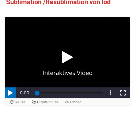
Sublimation /Resublimation von Iod