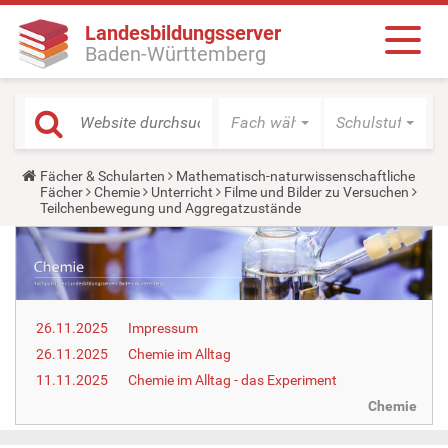
Landesbildungsserver
Baden-Württemberg
Fach wählen
Schulstufe wäh
Y
Fächer & Schularten
Mathematisch-naturwissenschaftliche
o
Fächer
Chemie
Unterricht
Filme und Bilder zu Versuchen
u
Teilchenbewegung und Aggregatzustände
a
r
e
h
e
r
e
26.11.2025
Impressum
:
26.11.2025
Chemie im Alltag
11.11.2025
Chemie im Alltag - das Experiment
Chemie