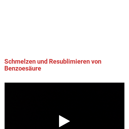
Schmelzen und Resublimieren von
Benzoesäure