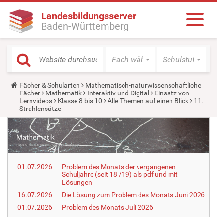
Landesbildungsserver
Baden-Württemberg
Fach wählen
Schulstufe wäh
Y
Fächer & Schularten
Mathematisch-naturwissenschaftliche
o
Fächer
Mathematik
Interaktiv und Digital
Einsatz von
u
Lernvideos
Klasse 8 bis 10
Alle Themen auf einen Blick
11.
a
Strahlensätze
r
e
h
e
r
e
:
01.07.2026
Problem des Monats der vergangenen
Schuljahre (seit 18 /19) als pdf und mit
Lösungen
16.07.2026
Die Lösung zum Problem des Monats Juni 2026
01.07.2026
Problem des Monats Juli 2026