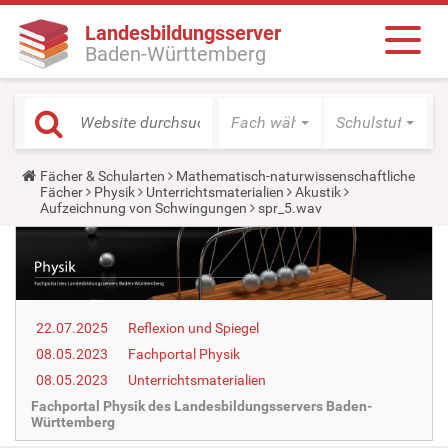
Landesbildungsserver
Baden-Württemberg
Fach wählen
Schulstufe wäh
Y
Fächer & Schularten
Mathematisch-naturwissenschaftliche
o
Fächer
Physik
Unterrichtsmaterialien
Akustik
u
Aufzeichnung von Schwingungen
spr_5.wav
a
r
e
h
e
r
e
22.07.2025
Reflexion und Spiegel
:
08.05.2023
Fachportal Physik
08.05.2023
Unterrichtsmaterialien
Fachportal Physik des Landesbildungsservers Baden-
Württemberg