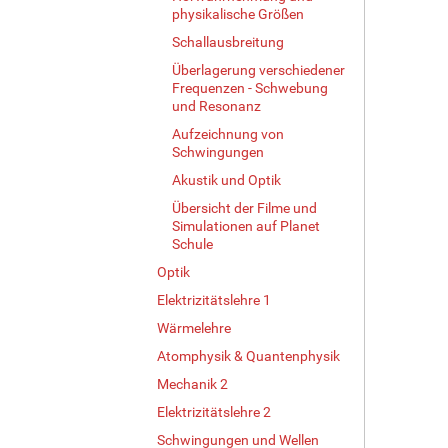
physikalische Größen
i
l
Schallausbreitung
d
Überlagerung verschiedener
i
Frequenzen - Schwebung
n
und Resonanz
v
Aufzeichnung von
o
Schwingungen
l
l
Akustik und Optik
e
Übersicht der Filme und
r
Simulationen auf Planet
G
Schule
r
Optik
ö
ß
Elektrizitätslehre 1
e
Wärmelehre
…
Atomphysik & Quantenphysik
Mechanik 2
Elektrizitätslehre 2
Schwingungen und Wellen