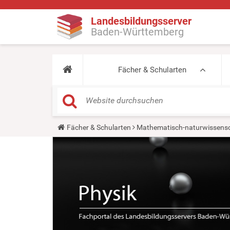
Landesbildungsserver
Baden-Württemberg
Fächer & Schularten
Y
Fächer & Schularten
Mathematisch-naturwissensc
o
u
a
r
e
h
e
r
e
: