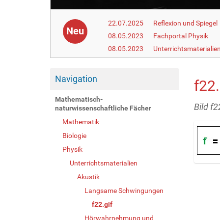
22.07.2025
Reflexion und Spiegel
Neu
08.05.2023
Fachportal Physik
08.05.2023
Unterrichtsmaterialie
Navigation
f22.
Mathematisch-
Bild f2
naturwissenschaftliche Fächer
Mathematik
Biologie
Physik
Unterrichtsmaterialien
Z
Akustik
e
i
Langsame Schwingungen
g
f22.gif
e
B
Hörwahrnehmung und