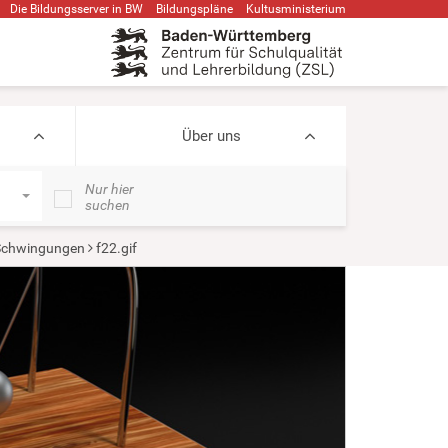
Die Bildungsserver in BW
Bildungspläne
Kultusministerium
Über uns
Nur hier
suchen
Schwingungen
f22.gif