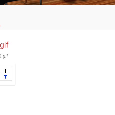
n
gif
2.gif