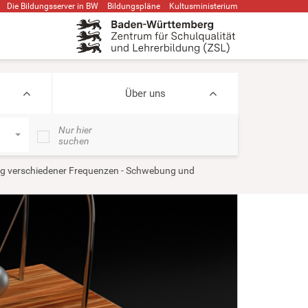
Die Bildungsserver in BW
Bildungspläne
Kultusministerium
Über uns
Nur hier
suchen
g verschiedener Frequenzen - Schwebung und