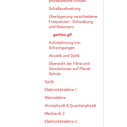
physikalische Größen
B
i
Schallausbreitung
l
Überlagerung verschiedener
d
Frequenzen - Schwebung
i
und Resonanz
n
gerties.gif
v
o
Aufzeichnung von
l
Schwingungen
l
Akustik und Optik
e
Übersicht der Filme und
r
Simulationen auf Planet
G
Schule
r
ö
Optik
ß
Elektrizitätslehre 1
e
Wärmelehre
…
Atomphysik & Quantenphysik
Mechanik 2
Elektrizitätslehre 2