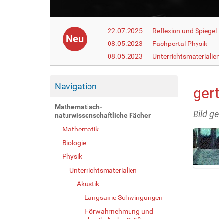
22.07.2025
Reflexion und Spiegel
Neu
08.05.2023
Fachportal Physik
08.05.2023
Unterrichtsmaterialie
Navigation
gert
Mathematisch-
Bild ge
naturwissenschaftliche Fächer
Mathematik
Biologie
Physik
Unterrichtsmaterialien
Z
e
Akustik
i
Langsame Schwingungen
g
Hörwahrnehmung und
e