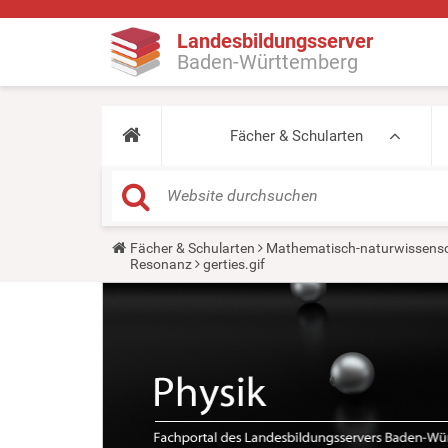
Landesbildungsserver
Baden-Württemberg
Fächer & Schularten
Y
Fächer & Schularten
Mathematisch-naturwissensc
o
Resonanz
gerties.gif
u
a
r
e
h
e
r
e
: