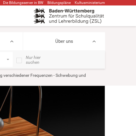
Die Bildungsserver in BW
Bildungspläne
Kultusministerium
Über uns
Nur hier
suchen
g verschiedener Frequenzen - Schwebung und