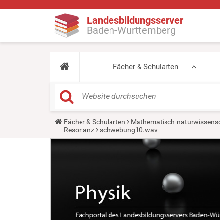
Landesbildungsserver
Baden-Württemberg
Fächer & Schularten
Y
Fächer & Schularten
Mathematisch-naturwissensc
o
Resonanz
schwebung10.wav
u
a
r
e
h
e
r
e
: