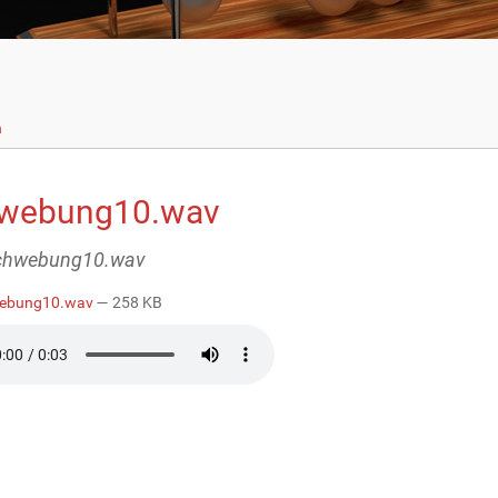
n
webung10.wav
schwebung10.wav
ebung10.wav
— 258 KB