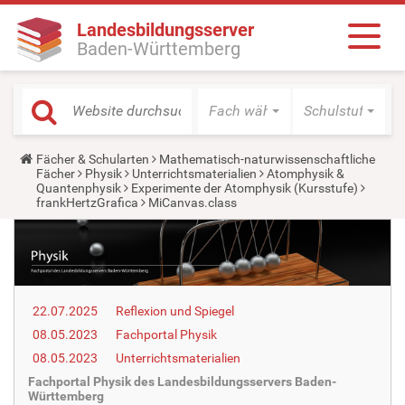
Landesbildungsserver
Baden-Württemberg
Fach wählen
Schulstufe wäh
Y
Fächer & Schularten
Mathematisch-naturwissenschaftliche
o
Fächer
Physik
Unterrichtsmaterialien
Atomphysik &
u
Quantenphysik
Experimente der Atomphysik (Kursstufe)
a
frankHertzGrafica
MiCanvas.class
r
e
h
e
r
e
:
22.07.2025
Reflexion und Spiegel
08.05.2023
Fachportal Physik
08.05.2023
Unterrichtsmaterialien
Fachportal Physik des Landesbildungsservers Baden-
Württemberg