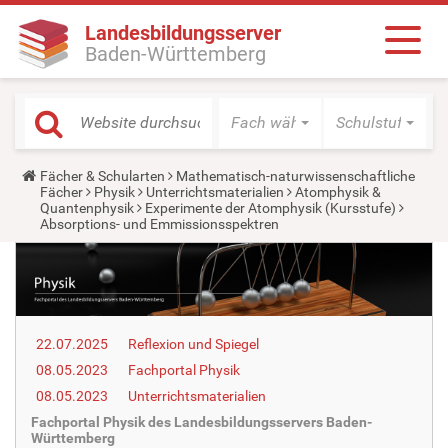
Landesbildungsserver
Baden-Württemberg
Fach wählen
Schulstufe wäh
Y
Fächer & Schularten
Mathematisch-naturwissenschaftliche
o
Fächer
Physik
Unterrichtsmaterialien
Atomphysik &
u
Quantenphysik
Experimente der Atomphysik (Kursstufe)
a
Absorptions- und Emmissionsspektren
r
e
h
e
r
e
:
22.07.2025
Reflexion und Spiegel
08.05.2023
Fachportal Physik
08.05.2023
Unterrichtsmaterialien
Fachportal Physik des Landesbildungsservers Baden-
Württemberg