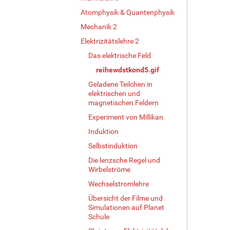
i
Atomphysik & Quantenphysik
l
Mechanik 2
d
i
Elektrizitätslehre 2
n
Das elektrische Feld
v
o
reihewdstkond5.gif
l
Geladene Teilchen in
l
elektrischen und
e
magnetischen Feldern
r
Experiment von Millikan
G
r
Induktion
ö
Selbstinduktion
ß
Die lenzsche Regel und
e
Wirbelströme
…
Wechselstromlehre
Übersicht der Filme und
Simulationen auf Planet
Schule