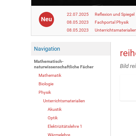
22.07.2025
Reflexion und Spiegel
Neu
08.05.2023
Fachportal Physik
08.05.2023
Unterrichtsmaterialie
Navigation
rei
Mathematisch-
Bild r
naturwissenschaftliche Fächer
Mathematik
Biologie
Physik
Unterrichtsmaterialien
Z
Akustik
e
i
Optik
g
Elektrizitätslehre 1
e
B
Wärmelehre