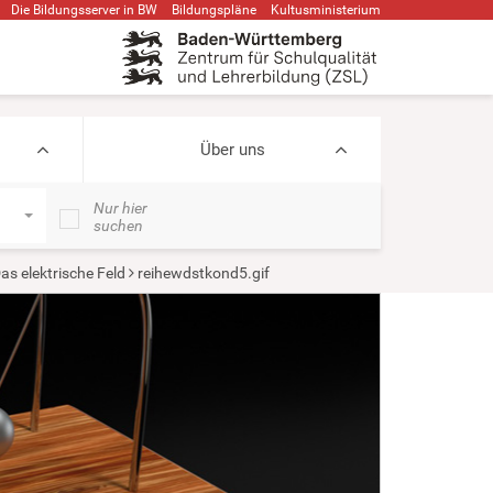
Die Bildungsserver in BW
Bildungspläne
Kultusministerium
Über uns
Nur hier
suchen
as elektrische Feld
reihewdstkond5.gif