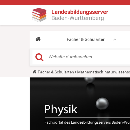
Landesbildungsserver
Baden-Württemberg
Fächer & Schularten
Y
Fächer & Schularten
Mathematisch-naturwissensc
o
u
a
r
e
h
e
r
e
: