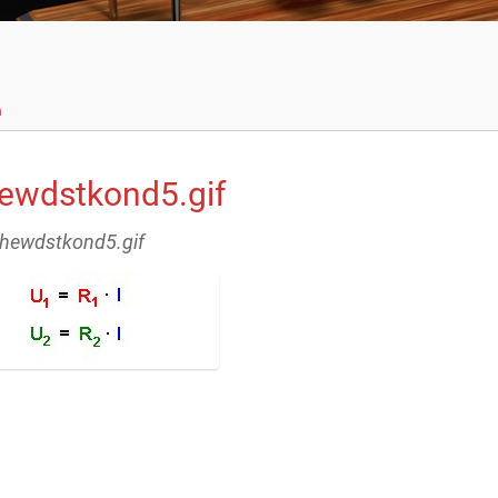
n
hewdstkond5.gif
eihewdstkond5.gif