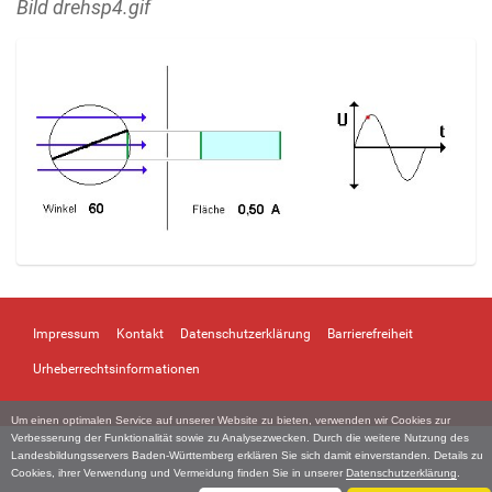
Bild drehsp4.gif
Z
e
i
Impressum
Kontakt
Datenschutzerklärung
Barrierefreiheit
g
e
Urheberrechtsinformationen
B
i
Um einen optimalen Service auf unserer Website zu bieten, verwenden wir Cookies zur
l
Verbesserung der Funktionalität sowie zu Analysezwecken. Durch die weitere Nutzung des
d
Landesbildungsservers Baden-Württemberg erklären Sie sich damit einverstanden. Details zu
i
Cookies, ihrer Verwendung und Vermeidung finden Sie in unserer
Datenschutzerklärung
.