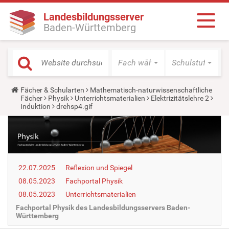
Landesbildungsserver
Baden-Württemberg
Fach wählen
Schulstufe wäh
Y
Fächer & Schularten
Mathematisch-naturwissenschaftliche
o
Fächer
Physik
Unterrichtsmaterialien
Elektrizitätslehre 2
u
Induktion
drehsp4.gif
a
r
e
h
e
r
e
22.07.2025
Reflexion und Spiegel
:
08.05.2023
Fachportal Physik
08.05.2023
Unterrichtsmaterialien
Fachportal Physik des Landesbildungsservers Baden-
Württemberg