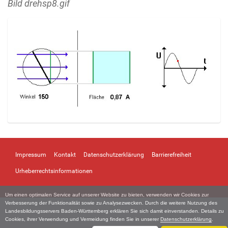
Bild drehsp8.gif
Z
e
i
Impressum
Kontakt
Datenschutzerklärung
Barrierefreiheit
g
e
Urheberrechtsinformationen
B
i
Um einen optimalen Service auf unserer Website zu bieten, verwenden wir Cookies zur
l
Verbesserung der Funktionalität sowie zu Analysezwecken. Durch die weitere Nutzung des
d
Landesbildungsservers Baden-Württemberg erklären Sie sich damit einverstanden. Details zu
i
Cookies, ihrer Verwendung und Vermeidung finden Sie in unserer
Datenschutzerklärung
.