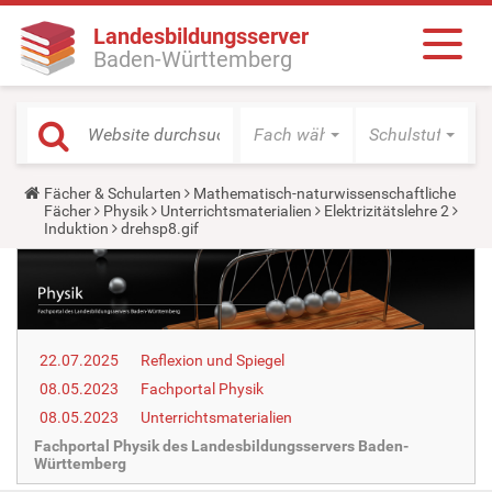
Landesbildungsserver
Baden-Württemberg
Fach wählen
Schulstufe wäh
Y
Fächer & Schularten
Mathematisch-naturwissenschaftliche
o
Fächer
Physik
Unterrichtsmaterialien
Elektrizitätslehre 2
u
Induktion
drehsp8.gif
a
r
e
h
e
r
e
22.07.2025
Reflexion und Spiegel
:
08.05.2023
Fachportal Physik
08.05.2023
Unterrichtsmaterialien
Fachportal Physik des Landesbildungsservers Baden-
Württemberg