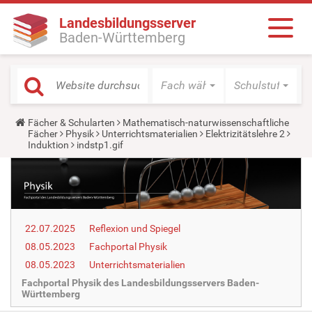
Landesbildungsserver
Baden-Württemberg
Fach wählen
Schulstufe wäh
Y
Fächer & Schularten
Mathematisch-naturwissenschaftliche
o
Fächer
Physik
Unterrichtsmaterialien
Elektrizitätslehre 2
u
Induktion
indstp1.gif
a
r
e
h
e
r
e
22.07.2025
Reflexion und Spiegel
:
08.05.2023
Fachportal Physik
08.05.2023
Unterrichtsmaterialien
Fachportal Physik des Landesbildungsservers Baden-
Württemberg