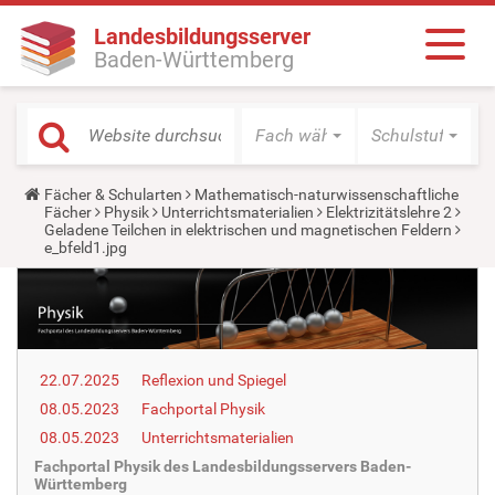
Landesbildungsserver
Baden-Württemberg
Fach wählen
Schulstufe wäh
Y
Fächer & Schularten
Mathematisch-naturwissenschaftliche
o
Fächer
Physik
Unterrichtsmaterialien
Elektrizitätslehre 2
u
Geladene Teilchen in elektrischen und magnetischen Feldern
a
e_bfeld1.jpg
r
e
h
e
r
e
:
22.07.2025
Reflexion und Spiegel
08.05.2023
Fachportal Physik
08.05.2023
Unterrichtsmaterialien
Fachportal Physik des Landesbildungsservers Baden-
Württemberg