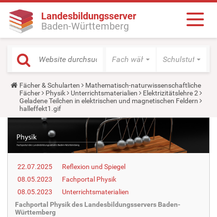
Landesbildungsserver
Baden-Württemberg
Fach wählen
Schulstufe wäh
Y
Fächer & Schularten
Mathematisch-naturwissenschaftliche
o
Fächer
Physik
Unterrichtsmaterialien
Elektrizitätslehre 2
u
Geladene Teilchen in elektrischen und magnetischen Feldern
a
halleffekt1.gif
r
e
h
e
r
e
:
22.07.2025
Reflexion und Spiegel
08.05.2023
Fachportal Physik
08.05.2023
Unterrichtsmaterialien
Fachportal Physik des Landesbildungsservers Baden-
Württemberg