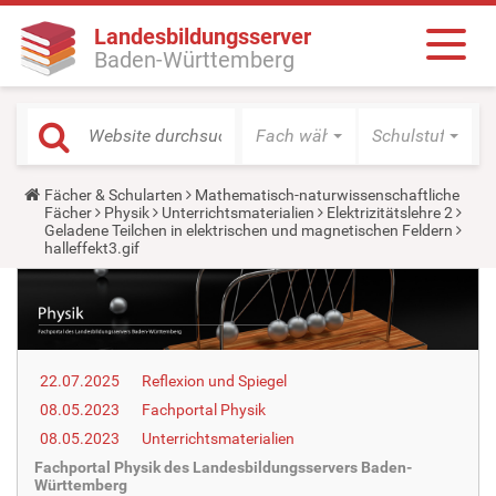
Landesbildungsserver
Baden-Württemberg
Fach wählen
Schulstufe wäh
Y
Fächer & Schularten
Mathematisch-naturwissenschaftliche
o
Fächer
Physik
Unterrichtsmaterialien
Elektrizitätslehre 2
u
Geladene Teilchen in elektrischen und magnetischen Feldern
a
halleffekt3.gif
r
e
h
e
r
e
:
22.07.2025
Reflexion und Spiegel
08.05.2023
Fachportal Physik
08.05.2023
Unterrichtsmaterialien
Fachportal Physik des Landesbildungsservers Baden-
Württemberg