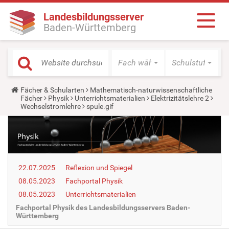
Landesbildungsserver
Baden-Württemberg
Fach wählen
Schulstufe wäh
Y
Fächer & Schularten
Mathematisch-naturwissenschaftliche
o
Fächer
Physik
Unterrichtsmaterialien
Elektrizitätslehre 2
u
Wechselstromlehre
spule.gif
a
r
e
h
e
r
e
22.07.2025
Reflexion und Spiegel
:
08.05.2023
Fachportal Physik
08.05.2023
Unterrichtsmaterialien
Fachportal Physik des Landesbildungsservers Baden-
Württemberg