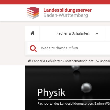
Landesbildungsserver
Baden-Württemberg
Fächer & Schularten
Y
Fächer & Schularten
Mathematisch-naturwissensc
o
u
a
r
e
h
e
r
e
: