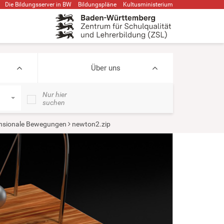
Die Bildungsserver in BW
Bildungspläne
Kultusministerium
Über uns
Nur hier
suchen
nsionale Bewegungen
newton2.zip