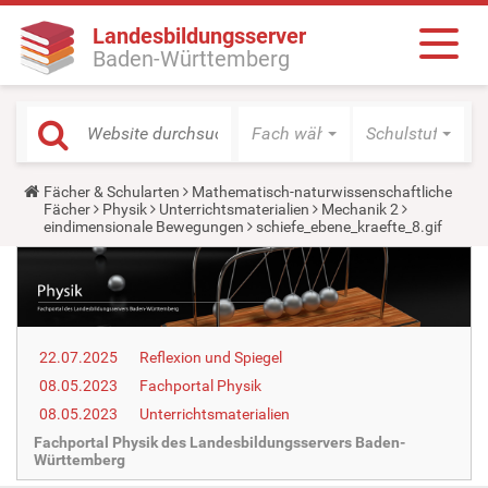
Landesbildungsserver
Baden-Württemberg
Fach wählen
Schulstufe wäh
Y
Fächer & Schularten
Mathematisch-naturwissenschaftliche
o
Fächer
Physik
Unterrichtsmaterialien
Mechanik 2
u
eindimensionale Bewegungen
schiefe_ebene_kraefte_8.gif
a
r
e
h
e
r
e
22.07.2025
Reflexion und Spiegel
:
08.05.2023
Fachportal Physik
08.05.2023
Unterrichtsmaterialien
Fachportal Physik des Landesbildungsservers Baden-
Württemberg